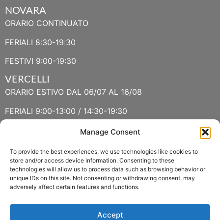
NOVARA
ORARIO CONTINUATO
FERIALI 8:30-19:30
FESTIVI 9:00-19:30
VERCELLI
ORARIO ESTIVO DAL 06/07 AL 16/08
FERIALI 9:00-13:00 / 14:30-19:30
FESTIVI 9:30-13:00 / 14:30-19:30
Manage Consent
To provide the best experiences, we use technologies like cookies to
VERBANIA
store and/or access device information. Consenting to these
technologies will allow us to process data such as browsing behavior or
ORARIO ESTIVO LUGLIO E AGOSTO
unique IDs on this site. Not consenting or withdrawing consent, may
adversely affect certain features and functions.
FERIALI 8:30-13:00 / 15:00-19:00
FESTIVI 8:30-12:30
Accept