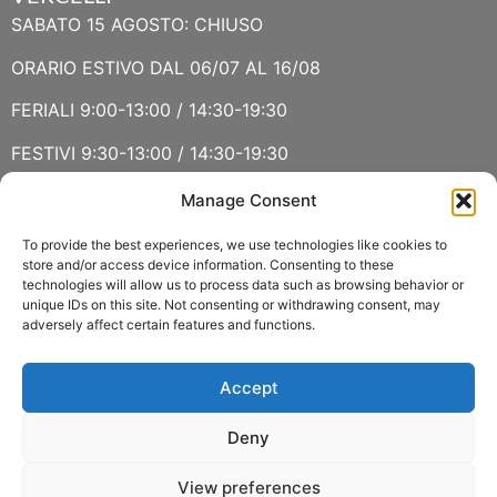
SABATO 15 AGOSTO: CHIUSO
ORARIO ESTIVO DAL 06/07 AL 16/08
FERIALI 9:00-13:00 / 14:30-19:30
FESTIVI 9:30-13:00 / 14:30-19:30
Manage Consent
VERBANIA
SABATO 15 AGOSTO E DOMENICA 16 AGOSTO: CHIUSO
To provide the best experiences, we use technologies like cookies to
store and/or access device information. Consenting to these
technologies will allow us to process data such as browsing behavior or
ORARIO ESTIVO LUGLIO E AGOSTO
unique IDs on this site. Not consenting or withdrawing consent, may
adversely affect certain features and functions.
FERIALI 8:30-13:00 / 15:00-19:00
FESTIVI 8:30-12:30
Accept
Deny
View preferences