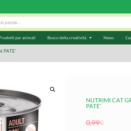
Prodotti per animali
Bosco della creatività
News
L’a
N PATE’
NUTRIMI CAT GR
PATE’
0,99
€