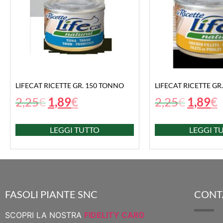
LIFECAT RICETTE GR. 150 TONNO
LIFECAT RICETTE GR
2,25
€
1,89
€
2,25
€
1,89
€
LEGGI TUTTO
LEGGI T
FASOLI PIANTE SNC
CONT
SCOPRI LA NOSTRA
FIDELITY CARD