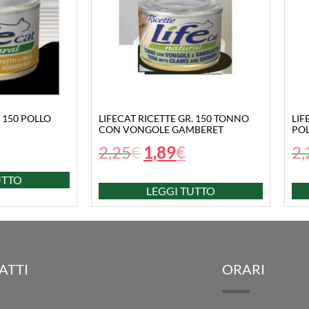
. 150 POLLO
LIFECAT RICETTE GR. 150 TONNO
LIF
CON VONGOLE GAMBERET
PO
2,25
€
1,89
€
2,
UTTO
LEGGI TUTTO
ATTI
ORARI