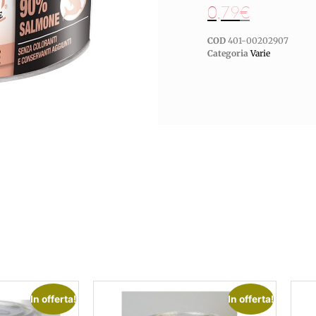
0,79
€
COD
401-00202907
Categoria
Varie
In offerta!
In offerta!