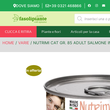
DOVE SIAMO
+39 0321 468866
CLICCA E RITIRA
Piante e fiori
Articoli per la casa
HOME
/
VARIE
/ NUTRIMI CAT GR. 85 ADULT SALMONE I
In offerta!