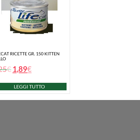
ECAT RICETTE GR. 150 KITTEN
LLO
25
€
1,89
€
LEGGI TUTTO