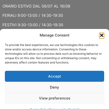
ORARIO ESTIVO DAL 06/07 AL 16/08
FERIALI 9:00-13:00 / 14:30-19:30
FESTIVI 9:30-13:00 / 14:30-19:30
Manage Consent
VERBANIA
SABATO 15 AGOSTO E DOMENICA 16 AGOSTO: CHIUSO
To provide the best experiences, we use technologies like cookies to
store and/or access device information. Consenting to these
technologies will allow us to process data such as browsing behavior or
ORARIO ESTIVO LUGLIO E AGOSTO
unique IDs on this site. Not consenting or withdrawing consent, may
adversely affect certain features and functions.
FERIALI 8:30-13:00 / 15:00-19:00
FESTIVI 8:30-12:30
Accept
Deny
View preferences
Copyright 2022 © Fasoli Piante P.IVA 01159790037 –