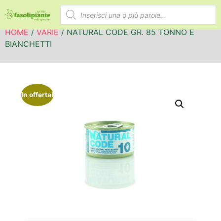
HOME
/
VARIE
/ NATURAL CODE GR. 85 TONNO E
BIANCHETTI
In offerta!