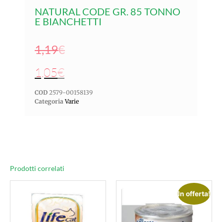
NATURAL CODE GR. 85 TONNO
E BIANCHETTI
1,19
€
1,05
€
COD
2579-00158139
Categoria
Varie
Prodotti correlati
In offerta!