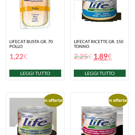
LIFECAT BUSTA GR. 70
LIFECAT RICETTE GR. 150
POLLO
TONNO
1,22
€
2,25
€
1,89
€
LEGGI TUTTO
LEGGI TUTTO
In offerta!
In offerta!