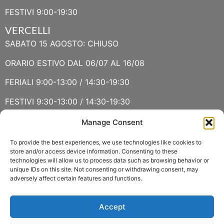
FESTIVI 9:00-19:30
VERCELLI
SABATO 15 AGOSTO: CHIUSO
ORARIO ESTIVO DAL 06/07 AL 16/08
FERIALI 9:00-13:00 / 14:30-19:30
FESTIVI 9:30-13:00 / 14:30-19:30
Manage Consent
VERBANIA
SABATO 15 AGOSTO E DOMENICA 16 AGOSTO: CHIUSO
To provide the best experiences, we use technologies like cookies to
store and/or access device information. Consenting to these
technologies will allow us to process data such as browsing behavior or
ORARIO ESTIVO LUGLIO E AGOSTO
unique IDs on this site. Not consenting or withdrawing consent, may
adversely affect certain features and functions.
FERIALI 8:30-13:00 / 15:00-19:00
FESTIVI 8:30-12:30
Accept