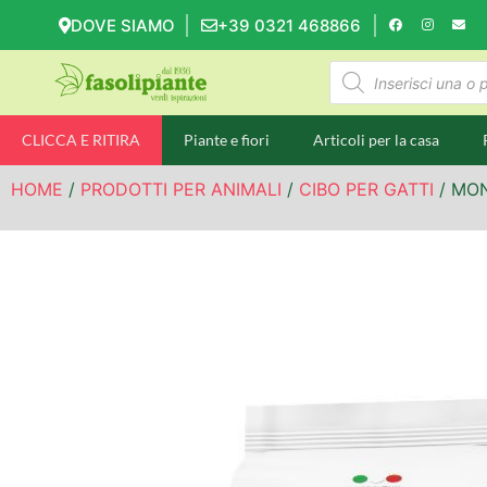
DOVE SIAMO
+39 0321 468866
CLICCA E RITIRA
Piante e fiori
Articoli per la casa
HOME
/
PRODOTTI PER ANIMALI
/
CIBO PER GATTI
/ MON