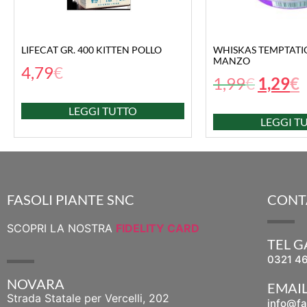
LIFECAT GR. 400 KITTEN POLLO
WHISKAS TEMPTATIO
MANZO
4,79
€
1,99
€
1,29
€
LEGGI TUTTO
LEGGI T
FASOLI PIANTE SNC
CONT
SCOPRI LA NOSTRA
FIDELITY CARD
TEL 
0321 4
NOVARA
EMAI
Strada Statale per Vercelli, 202
info@fa