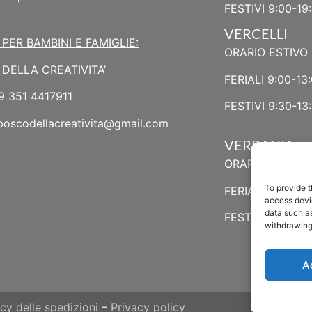
FESTIVI 9:00-19
VERCELLI
 PER BAMBINI E FAMIGLIE:
ORARIO ESTIVO 
DELLA CREATIVITA’
FERIALI 9:00-13:
9 351 4417911
FESTIVI 9:30-13:
boscodellacreativita@gmail.com
VERBANIA
ORARIO ESTIVO
To provide t
FERIALI 8:30-13:
access devic
data such as
FESTIVI 8:30-12
withdrawing
A
icy delle spedizioni
–
Privacy policy