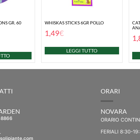
NS GR. 60
WHISKAS STICKS 6GR POLLO
CAT
AN
1,49
€
1,
LEGGI TUTTO
UTTO
ATTI
ORARI
GARDEN
NOVARA
68866
ORARIO CONTI
L
FERIALI 8:30-19
solipiante.com