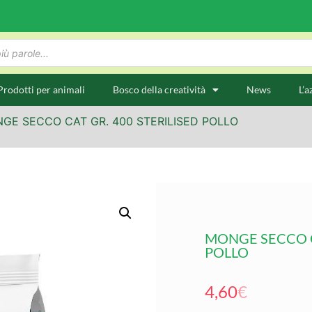
Prodotti per animali
Bosco della creatività
News
L’a
GE SECCO CAT GR. 400 STERILISED POLLO
MONGE SECCO C
POLLO
4,60
€