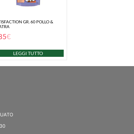
ISFACTION GR. 60 POLLO &
ATRA
85
€
LEGGI TUTTO
NUATO
:30