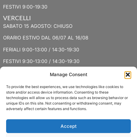
FESTIVI 9:00-19:30
VERCELLI
SABATO 15 AGOSTO: CHIUSO
ORARIO ESTIVO DAL 06/07 AL 16/08
FERIALI 9:00-13:00 / 14:30-19:30
FESTIVI 9:30-13:00 / 14:30-19:30
Manage Consent
VERBANIA
SABATO 15 AGOSTO E DOMENICA 16 AGOSTO: CHIUSO
To provide the best experiences, we use technologies like cookies to
store and/or access device information. Consenting to these
technologies will allow us to process data such as browsing behavior or
ORARIO ESTIVO LUGLIO E AGOSTO
unique IDs on this site. Not consenting or withdrawing consent, may
adversely affect certain features and functions.
FERIALI 8:30-13:00 / 15:00-19:00
FESTIVI 8:30-12:30
Accept