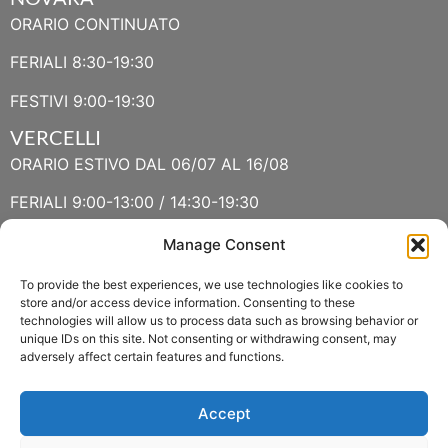
ORARIO CONTINUATO
FERIALI 8:30-19:30
FESTIVI 9:00-19:30
VERCELLI
ORARIO ESTIVO DAL 06/07 AL 16/08
FERIALI 9:00-13:00 / 14:30-19:30
FESTIVI 9:30-13:00 / 14:30-19:30
Manage Consent
To provide the best experiences, we use technologies like cookies to
VERBANIA
store and/or access device information. Consenting to these
technologies will allow us to process data such as browsing behavior or
ORARIO ESTIVO LUGLIO E AGOSTO
unique IDs on this site. Not consenting or withdrawing consent, may
adversely affect certain features and functions.
FERIALI 8:30-13:00 / 15:00-19:00
FESTIVI 8:30-12:30
Accept