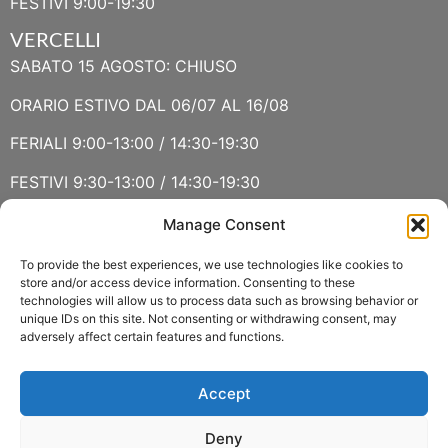
FESTIVI 9:00-19:30
VERCELLI
SABATO 15 AGOSTO: CHIUSO
ORARIO ESTIVO DAL 06/07 AL 16/08
FERIALI 9:00-13:00 / 14:30-19:30
FESTIVI 9:30-13:00 / 14:30-19:30
Manage Consent
VERBANIA
SABATO 15 AGOSTO E DOMENICA 16 AGOSTO: CHIUSO
To provide the best experiences, we use technologies like cookies to
store and/or access device information. Consenting to these
technologies will allow us to process data such as browsing behavior or
ORARIO ESTIVO LUGLIO E AGOSTO
unique IDs on this site. Not consenting or withdrawing consent, may
adversely affect certain features and functions.
FERIALI 8:30-13:00 / 15:00-19:00
FESTIVI 8:30-12:30
Accept
Deny