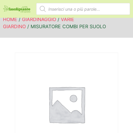
HOME
/
GIARDINAGGIO
/
VARIE
GIARDINO
/ MISURATORE COMBI PER SUOLO