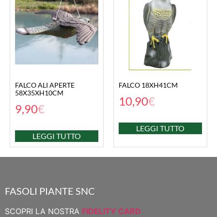
FALCO ALI APERTE
FALCO 18XH41CM
58X35XH10CM
10,90
€
9,90
€
LEGGI TUTTO
LEGGI TUTTO
FASOLI PIANTE SNC
SCOPRI LA NOSTRA
FIDELITY CARD