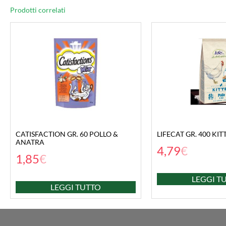
Prodotti correlati
CATISFACTION GR. 60 POLLO &
LIFECAT GR. 400 KI
ANATRA
4,79
€
1,85
€
LEGGI T
LEGGI TUTTO