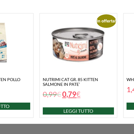
In offerta!
TTEN POLLO
NUTRIMI CAT GR. 85 KITTEN
WHI
SALMONE IN PATE’
1,
0,99
€
0,79
€
UTTO
LEGGI TUTTO