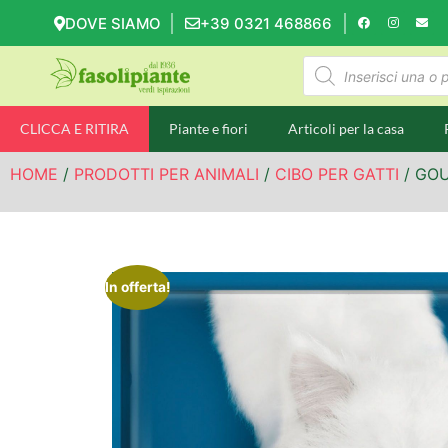
DOVE SIAMO
+39 0321 468866
CLICCA E RITIRA
Piante e fiori
Articoli per la casa
HOME
/
PRODOTTI PER ANIMALI
/
CIBO PER GATTI
/ GOU
In offerta!