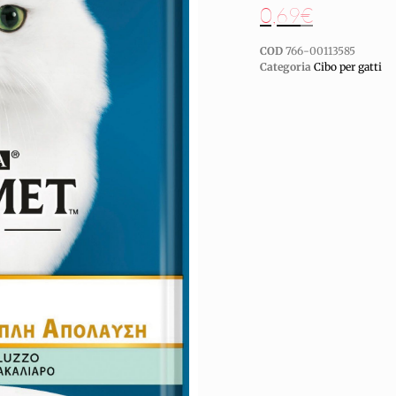
0,69
€
COD
766-00113585
Categoria
Cibo per gatti