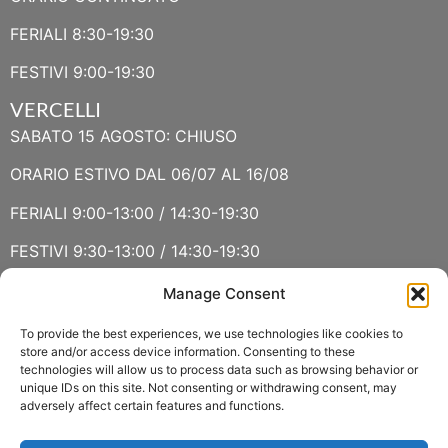
FERIALI 8:30-19:30
FESTIVI 9:00-19:30
VERCELLI
SABATO 15 AGOSTO: CHIUSO
ORARIO ESTIVO DAL 06/07 AL 16/08
FERIALI 9:00-13:00 / 14:30-19:30
FESTIVI 9:30-13:00 / 14:30-19:30
Manage Consent
VERBANIA
SABATO 15 AGOSTO E DOMENICA 16 AGOSTO: CHIUSO
To provide the best experiences, we use technologies like cookies to
store and/or access device information. Consenting to these
technologies will allow us to process data such as browsing behavior or
ORARIO ESTIVO LUGLIO E AGOSTO
unique IDs on this site. Not consenting or withdrawing consent, may
adversely affect certain features and functions.
FERIALI 8:30-13:00 / 15:00-19:00