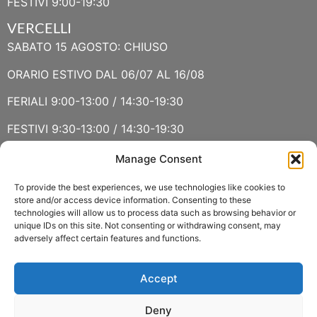
FESTIVI 9:00-19:30
VERCELLI
SABATO 15 AGOSTO: CHIUSO
ORARIO ESTIVO DAL 06/07 AL 16/08
FERIALI 9:00-13:00 / 14:30-19:30
FESTIVI 9:30-13:00 / 14:30-19:30
Manage Consent
VERBANIA
SABATO 15 AGOSTO E DOMENICA 16 AGOSTO: CHIUSO
To provide the best experiences, we use technologies like cookies to
store and/or access device information. Consenting to these
technologies will allow us to process data such as browsing behavior or
ORARIO ESTIVO LUGLIO E AGOSTO
unique IDs on this site. Not consenting or withdrawing consent, may
adversely affect certain features and functions.
FERIALI 8:30-13:00 / 15:00-19:00
FESTIVI 8:30-12:30
Accept
Deny