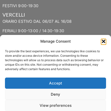
FESTIVI 9:00-19:30
VERCELLI
ORARIO ESTIVO DAL 06/07 AL 16/08
FERIALI 9:00-13:00 / 14:30-19:30
FESTIVI 9:30-13:00 / 14:30-19:30
Manage Consent
To provide the best experiences, we use technologies like cookies to
VERBANIA
store and/or access device information. Consenting to these
technologies will allow us to process data such as browsing behavior or
ORARIO ESTIVO LUGLIO E AGOSTO
unique IDs on this site. Not consenting or withdrawing consent, may
adversely affect certain features and functions.
FERIALI 8:30-13:00 / 15:00-19:00
FESTIVI 8:30-12:30
Accept
Deny
View preferences