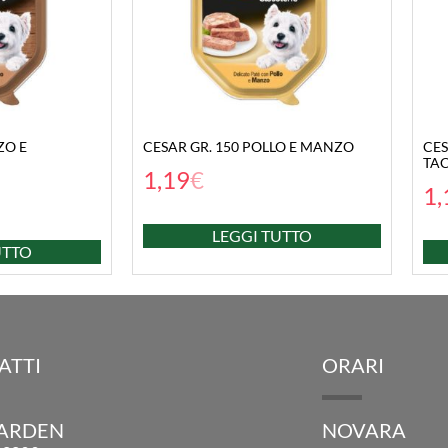
ZO E
CESAR GR. 150 POLLO E MANZO
CES
TA
1,19
€
1,
LEGGI TUTTO
UTTO
ATTI
ORARI
GARDEN
NOVARA