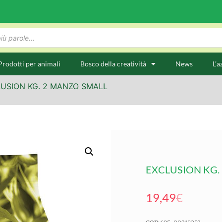
Prodotti per animali
Bosco della creatività
News
L’a
LUSION KG. 2 MANZO SMALL
EXCLUSION KG.
19,49
€