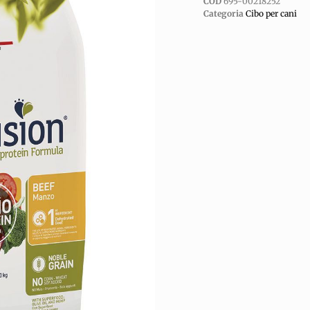
COD
695-00218252
Categoria
Cibo per cani