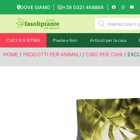
DOVE SIAMO
+39 0321 468866
CLICCA E RITIRA
Piante e fiori
Articoli per la casa
HOME
/
PRODOTTI PER ANIMALI
/
CIBO PER CANI
/ EXC