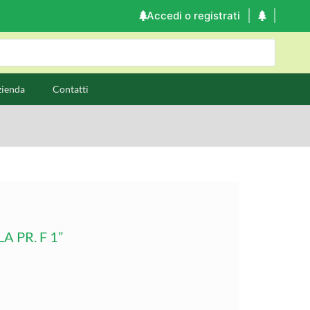
Accedi o registrati
zienda
Contatti
 PR. F 1”