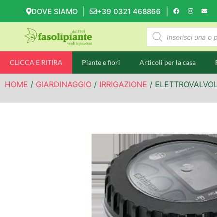
DOVE SIAMO
+39 0321 468866
CLICCA E RITIRA
Piante e fiori
Articoli per la casa
HOME
/
GIARDINAGGIO
/
IRRIGAZIONE
/ ELETTROVALVOLA