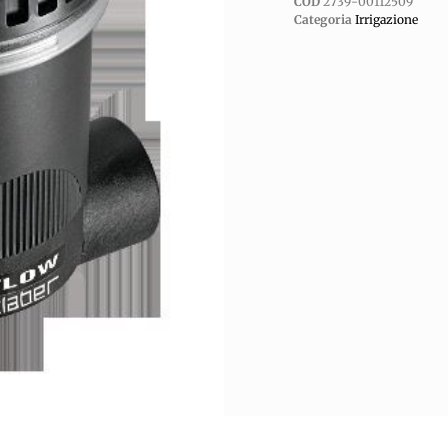
COD
2739-00112509
Categoria
Irrigazione