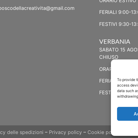
ORARIO ESTIVO 
boscodellacreativita@gmail.com
FERIALI 9:00-13:
FESTIVI 9:30-13:
VERBANIA
SABATO 15 AGO
CHIUSO
ORARIO ESTIVO
To provide t
FERIALI 8:30-13:
access devic
data such as
FESTIVI 8:30-12
withdrawing
A
icy delle spedizioni
–
Privacy policy
–
Cookie policy