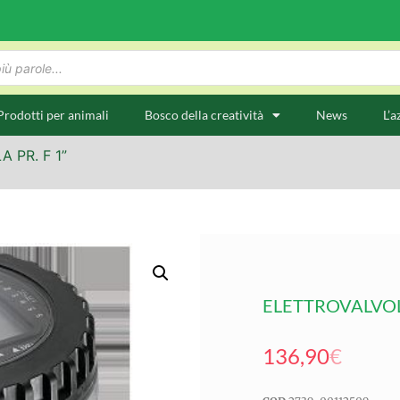
Prodotti per animali
Bosco della creatività
News
L’a
 PR. F 1”
ELETTROVALVOLA
136,90
€