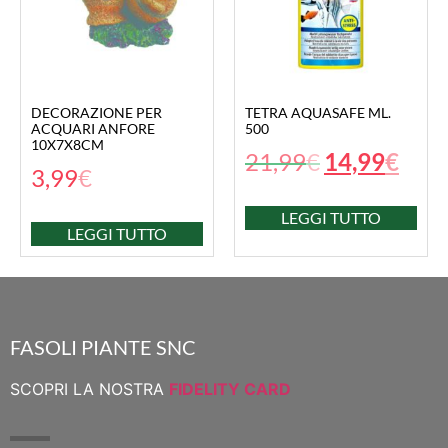
DECORAZIONE PER
TETRA AQUASAFE ML.
ACQUARI ANFORE
500
10X7X8CM
21,99
€
14,99
€
3,99
€
LEGGI TUTTO
LEGGI TUTTO
FASOLI PIANTE SNC
SCOPRI LA NOSTRA
FIDELITY CARD