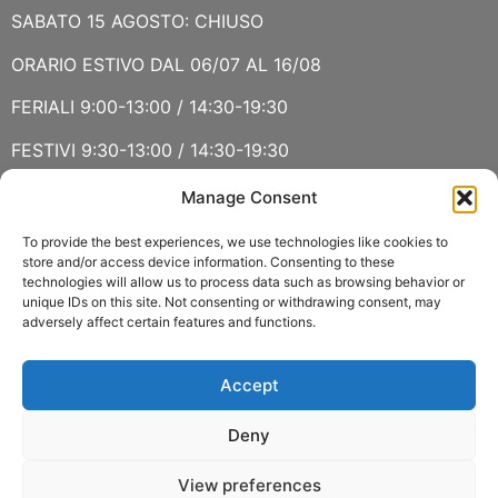
SABATO 15 AGOSTO: CHIUSO
ORARIO ESTIVO DAL 06/07 AL 16/08
FERIALI 9:00-13:00 / 14:30-19:30
FESTIVI 9:30-13:00 / 14:30-19:30
Manage Consent
VERBANIA
SABATO 15 AGOSTO E DOMENICA 16 AGOSTO: CHIUSO
To provide the best experiences, we use technologies like cookies to
store and/or access device information. Consenting to these
technologies will allow us to process data such as browsing behavior or
ORARIO ESTIVO LUGLIO E AGOSTO
unique IDs on this site. Not consenting or withdrawing consent, may
adversely affect certain features and functions.
FERIALI 8:30-13:00 / 15:00-19:00
FESTIVI 8:30-12:30
Accept
Deny
View preferences