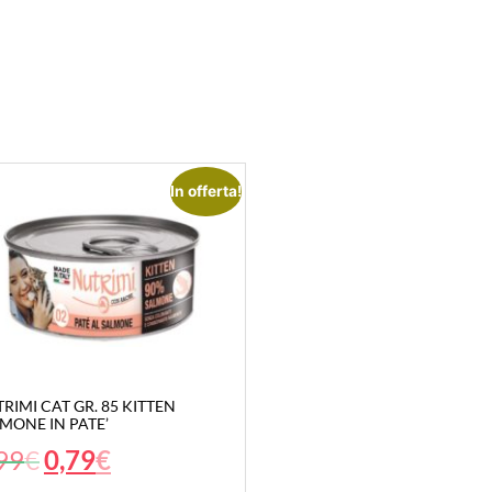
In offerta!
RIMI CAT GR. 85 KITTEN
MONE IN PATE’
99
€
0,79
€