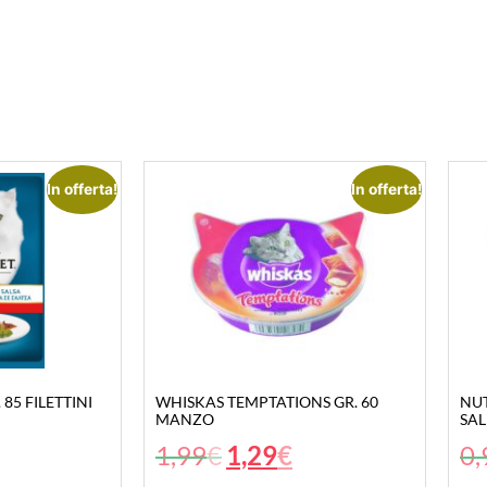
In offerta!
In offerta!
85 FILETTINI
WHISKAS TEMPTATIONS GR. 60
NUT
MANZO
SAL
1,99
€
1,29
€
0,