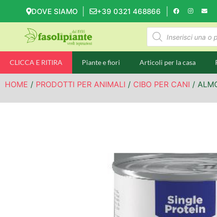
DOVE SIAMO
+39 0321 468866
CLICCA E RITIRA
Piante e fiori
Articoli per la casa
HOME
/
PRODOTTI PER ANIMALI
/
CIBO PER CANI
/ ALM