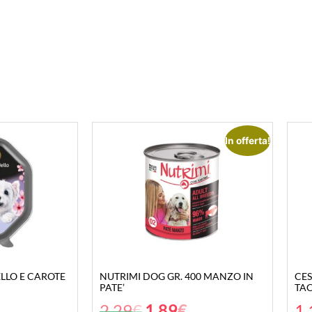
In offerta!
ELLO E CAROTE
NUTRIMI DOG GR. 400 MANZO IN
CES
PATE’
TA
2,29
€
1,89
€
1,