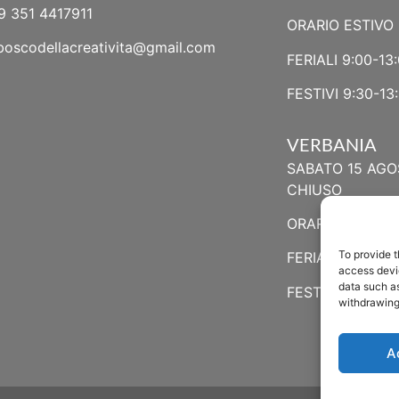
9 351 4417911
ORARIO ESTIVO 
boscodellacreativita@gmail.com
FERIALI 9:00-13:
FESTIVI 9:30-13:
VERBANIA
SABATO 15 AGO
CHIUSO
ORARIO ESTIVO
To provide t
FERIALI 8:30-13:
access devic
data such as
FESTIVI 8:30-12
withdrawing
A