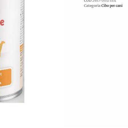
COD
2937-00173331
Categoria
Cibo per cani