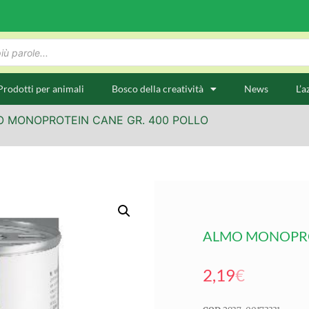
Prodotti per animali
Bosco della creatività
News
L’a
O MONOPROTEIN CANE GR. 400 POLLO
ALMO MONOPROT
2,19
€