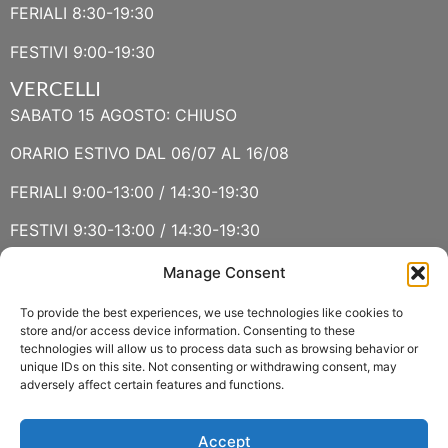
FERIALI 8:30-19:30
FESTIVI 9:00-19:30
VERCELLI
SABATO 15 AGOSTO: CHIUSO
ORARIO ESTIVO DAL 06/07 AL 16/08
FERIALI 9:00-13:00 / 14:30-19:30
FESTIVI 9:30-13:00 / 14:30-19:30
Manage Consent
VERBANIA
SABATO 15 AGOSTO E DOMENICA 16 AGOSTO: CHIUSO
To provide the best experiences, we use technologies like cookies to
store and/or access device information. Consenting to these
technologies will allow us to process data such as browsing behavior or
ORARIO ESTIVO LUGLIO E AGOSTO
unique IDs on this site. Not consenting or withdrawing consent, may
adversely affect certain features and functions.
FERIALI 8:30-13:00 / 15:00-19:00
FESTIVI 8:30-12:30
Accept