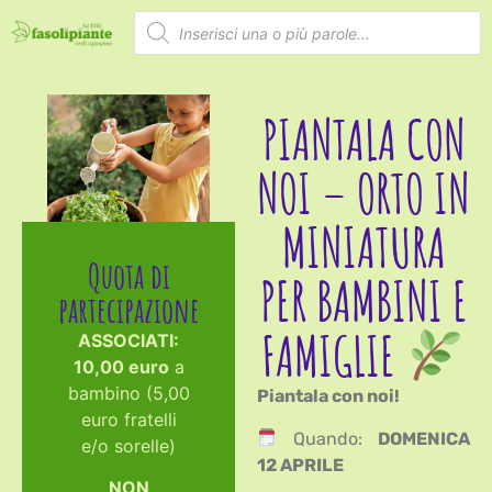
PIANTALA CON
NOI – ORTO IN
MINIATURA
Quota di
PER BAMBINI E
partecipazione
FAMIGLIE
ASSOCIATI:
10,00 euro
a
bambino (5,00
Piantala con noi!
euro fratelli
Quando:
DOMENICA
e/o sorelle)
12 APRILE
NON