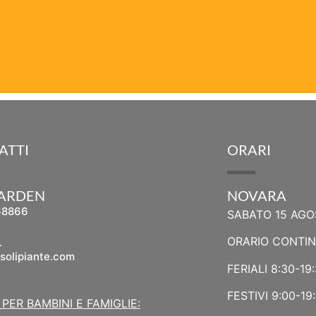
ATTI
ORARI
GARDEN
NOVARA
68866
SABATO 15 AGO
L
ORARIO CONTI
solipiante.com
FERIALI 8:30-19
FESTIVI 9:00-19
 PER BAMBINI E FAMIGLIE: