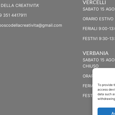
VERCELLI
DELLA CREATIVITA’
SABATO 15 AGO
9 351 4417911
ORARIO ESTIVO 
boscodellacreativita@gmail.com
FERIALI 9:00-13:
FESTIVI 9:30-13:
VERBANIA
SABATO 15 AGO
CHIUSO
ORARIO ESTIVO
To provide t
FERIALI 8:30-13:
access devic
data such as
FESTIVI 8:30-12
withdrawing
A