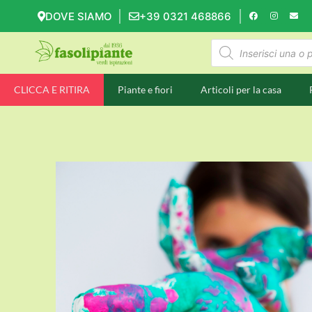
DOVE SIAMO
+39 0321 468866
CLICCA E RITIRA
Piante e fiori
Articoli per la casa