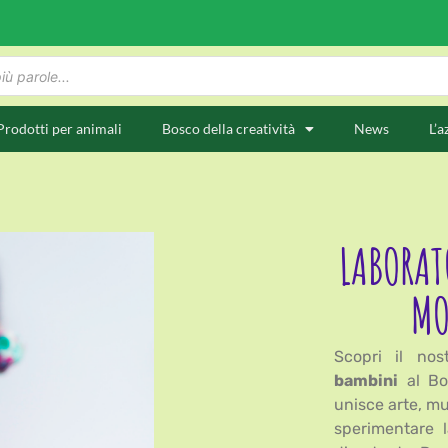
Prodotti per animali
Bosco della creatività
News
L’a
LABORAT
MO
Scopri il no
bambini
al Bos
unisce arte, m
sperimentare