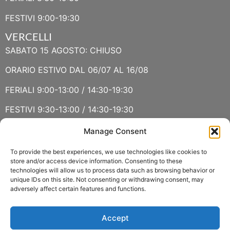
FESTIVI 9:00-19:30
VERCELLI
SABATO 15 AGOSTO: CHIUSO
ORARIO ESTIVO DAL 06/07 AL 16/08
FERIALI 9:00-13:00 / 14:30-19:30
FESTIVI 9:30-13:00 / 14:30-19:30
Manage Consent
VERBANIA
SABATO 15 AGOSTO E DOMENICA 16 AGOSTO: CHIUSO
To provide the best experiences, we use technologies like cookies to
store and/or access device information. Consenting to these
technologies will allow us to process data such as browsing behavior or
ORARIO ESTIVO LUGLIO E AGOSTO
unique IDs on this site. Not consenting or withdrawing consent, may
adversely affect certain features and functions.
FERIALI 8:30-13:00 / 15:00-19:00
FESTIVI 8:30-12:30
Accept