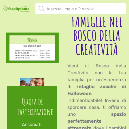
PER BAMBINI E
FAMIGLIE NEL
BOSCO DELLA
CREATIVITÀ
Vieni al Bosco della
Creatività con la tua
famiglia per un’esperienza
di
intaglio zucche di
Halloween
Quota di
indimenticabile! Invece di
sporcare casa, ti offriamo
partecipazione
uno
spazio
perfettamente
Associati:
attrezzato
dove i bambini