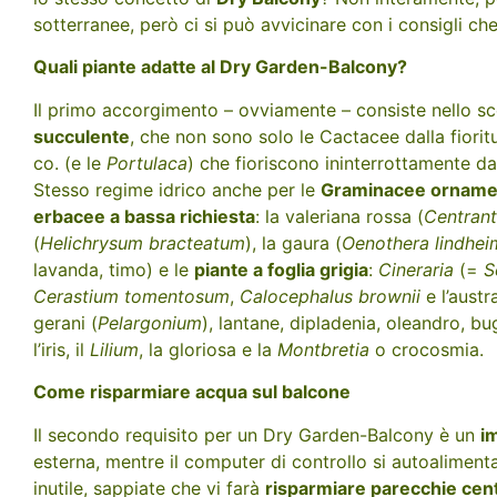
sotterranee, però ci si può avvicinare con i consigli ch
Quali piante adatte al Dry Garden-Balcony?
Il primo accorgimento – ovviamente – consiste nello s
succulente
, che non sono solo le Cactacee dalla fior
co. (e le
Portulaca
) che fioriscono ininterrottamente d
Stesso regime idrico anche per le
Graminacee ornamen
erbacee a bassa richiesta
: la valeriana rossa (
Centrant
(
Helichrysum bracteatum
), la gaura (
Oenothera lindhei
lavanda, timo) e le
piante a foglia grigia
:
Cineraria
(=
S
Cerastium tomentosum
,
Calocephalus brownii
e l’austr
gerani (
Pelargonium
), lantane, dipladenia, oleandro, b
l’iris, il
Lilium
, la gloriosa e la
Montbretia
o crocosmia.
Come risparmiare acqua sul balcone
Il secondo requisito per un Dry Garden-Balcony è un
i
esterna, mentre il computer di controllo si autoalimenta
inutile, sappiate che vi farà
risparmiare parecchie centin