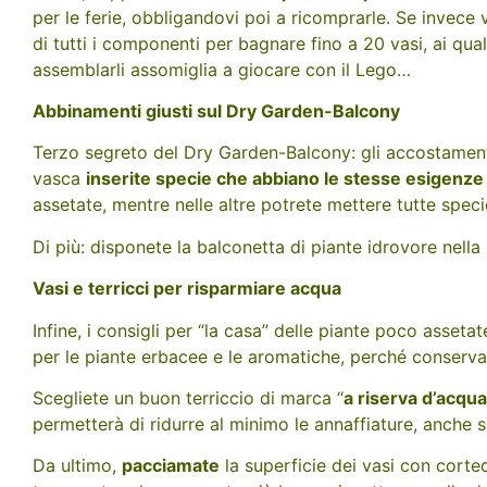
per le ferie, obbligandovi poi a ricomprarle. Se invece 
di tutti i componenti per bagnare fino a 20 vasi, ai qu
assemblarli assomiglia a giocare con il Lego…
Abbinamenti giusti sul Dry Garden-Balcony
Terzo segreto del Dry Garden-Balcony: gli accostament
vasca
inserite specie che abbiano le stesse esigenze
assetate, mentre nelle altre potrete mettere tutte speci
Di più: disponete la balconetta di piante idrovore nell
Vasi e terricci per risparmiare acqua
Infine, i consigli per “la casa” delle piante poco assetate
per le piante erbacee e le aromatiche, perché conservan
Scegliete un buon terriccio di marca “
a riserva d’acqua
permetterà di ridurre al minimo le annaffiature, anche s
Da ultimo,
pacciamate
la superficie dei vasi con cortec