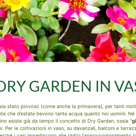
 DRY GARDEN IN V
sia stato piovoso (come anche la primavera), per tanti moti
ante che d’estate bevono tanta acqua quanto noi uomini. Né
dino esiste già da tempo il concetto di Dry Garden, ossia “
g
i. Per le coltivazioni in vaso, su davanzali, balconi e terraz
rché i vasi impediscono alle radici l’approvvigionamento id