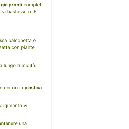
t già pronti
completi
n vi bastassero. E
essa balconetta o
setta con piante
 lungo l’umidità.
ntenitori in
plastica
corgimento vi
mantenere una