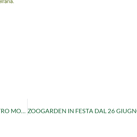
l’aria.
SOLE, ESTATE E…PIANTE GRASSE! E’ IL NOSTRO MOMENTO!