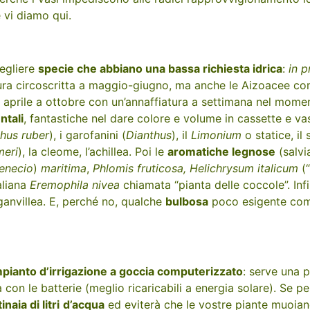
e vi diamo qui.
cegliere
specie che abbiano una bassa richiesta idrica
:
in p
itura circoscritta a maggio-giugno, ma anche le Aizoacee c
a aprile a ottobre con un’annaffiatura a settimana nel mome
tali
, fantastiche nel dare colore e volume in cassette e va
hus ruber
), i garofanini (
Dianthus
), il
Limonium
o statice, il
meri
), la cleome, l’achillea. Poi le
aromatiche legnose
(salvi
enecio
)
maritima
,
Phlomis fruticosa, Helichrysum italicum
(“
aliana
Eremophila nivea
chiamata “pianta delle coccole”. Infi
uganvillea. E, perché no, qualche
bulbosa
poco esigente co
mpianto d’irrigazione a goccia computerizzato
: serve una 
 con le batterie (meglio ricaricabili a energia solare). Se p
aia di litri
d’acqua
ed eviterà che le vostre piante muoian