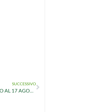
SUCCESSIVO
ZOOGARDEN IN FESTA DAL 26 GIUGNO AL 17 AGOSTO: PREPARATI A RENDERE INDIMENTICABILE L’ESTATE DEI TUOI AMICI ANIMALI! SCARICA IL NOSTRO VOLANTINO!