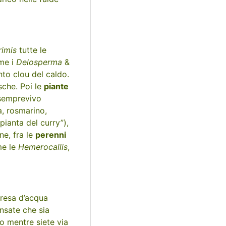
rimis
tutte le
ome i
Delosperma
&
nto clou del caldo.
sche. Poi le
piante
 semprevivo
a, rosmarino,
pianta del curry”),
ne, fra le
perenni
me le
Hemerocallis
,
presa d’acqua
ensate che sia
o mentre siete via