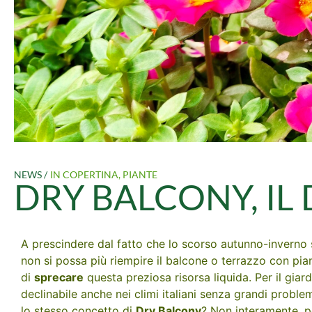
NEWS /
IN COPERTINA
,
PIANTE
DRY BALCONY, IL
A prescindere dal fatto che lo scorso autunno-inverno 
non si possa più riempire il balcone o terrazzo con pi
di
sprecare
questa preziosa risorsa liquida. Per il giar
declinabile anche nei climi italiani senza grandi problem
lo stesso concetto di
Dry Balcony
? Non interamente, pe