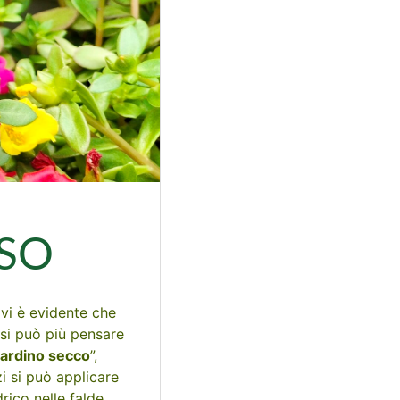
ASO
vi è evidente che
 si può più pensare
iardino secco
”,
zi si può applicare
rico nelle falde